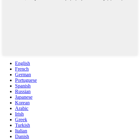
English
French
German
Portuguese
Spanish
Russian
Japanese
Korean
Arabic
Irish
Greek
Turkish
Italian
Danish