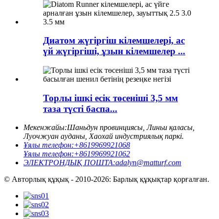
Диатом жүгіргіш кілемшелері, ас
үй жүгіргіші, ұзын кілемшелер ...
Торлы ішкі есік төсеніші 3,5 мм
таза түсті баспа...
Мекенжайы:
Шаньдун провинциясы, Линьи қаласы,
Луочжуан ауданы, Хаохай индустриялық паркі.
Ұялы телефон:
+8619969921068
Ұялы телефон:
+8619969921062
ЭЛЕКТРОНДЫҚ ПОШТА:
adalyn@matturf.com
© Авторлық құқық - 2010-2026: Барлық құқықтар қорғалған.