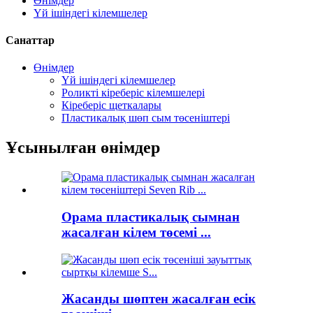
Өнімдер
Үй ішіндегі кілемшелер
Санаттар
Өнімдер
Үй ішіндегі кілемшелер
Роликті кіреберіс кілемшелері
Кіреберіс щеткалары
Пластикалық шөп сым төсеніштері
Ұсынылған өнімдер
Орама пластикалық сымнан
жасалған кілем төсемі ...
Жасанды шөптен жасалған есік