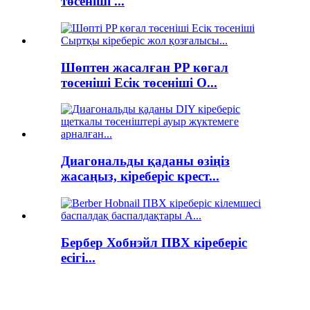
төсеніші ...
Шөптен жасалған PP көгал
төсеніші Есік төсеніші O...
Диагональды қаданы өзіңіз
жасаңыз, кіреберіс крест...
Бербер Хобнэйл ПВХ кіреберіс
есігі...