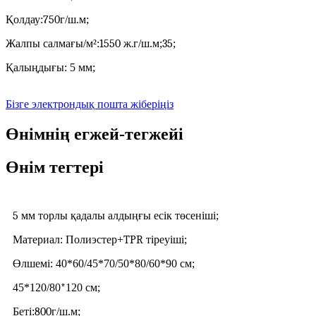
Қолдау:
750
г/ш.м;
Жалпы салмағы/м²:
1550 ж.
г/ш.м;
35
;
Қалыңдығы: 5 мм;
Бізге электрондық пошта жіберіңіз
Өнімнің егжей-тегжейі
Өнім тегтері
5 мм торлы қадалы алдыңғы есік төсеніші
;
Материал: Полиэстер+
TPR тіреуіші
;
Өлшемі: 40*60/45*70/50*80/60*90 см;
45*120/80
*
120 см;
Беті:
800
г/ш.м;