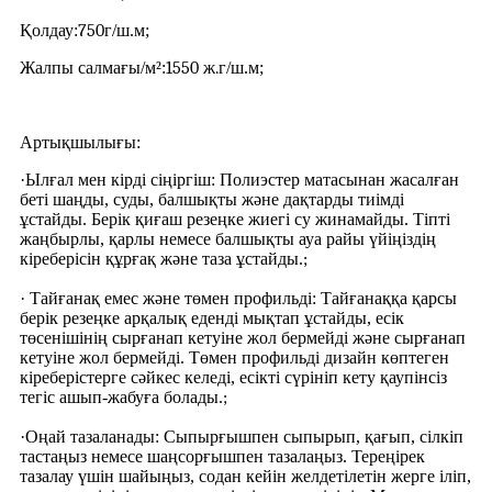
Қолдау:
750
г/ш.м;
Жалпы салмағы/м²:
1550 ж.
г/ш.м;
Артықшылығы:
·Ылғал мен кірді сіңіргіш: Полиэстер матасынан жасалған
беті шаңды, суды, балшықты және дақтарды тиімді
ұстайды. Берік қиғаш резеңке жиегі су жинамайды. Тіпті
жаңбырлы, қарлы немесе балшықты ауа райы үйіңіздің
кіреберісін құрғақ және таза ұстайды.
;
· Тайғанақ емес және төмен профильді: Тайғанаққа қарсы
берік резеңке арқалық еденді мықтап ұстайды, есік
төсенішінің сырғанап кетуіне жол бермейді және сырғанап
кетуіне жол бермейді. Төмен профильді дизайн көптеген
кіреберістерге сәйкес келеді, есікті сүрініп кету қаупінсіз
тегіс ашып-жабуға болады.
;
·Оңай тазаланады: Сыпырғышпен сыпырып, қағып, сілкіп
тастаңыз немесе шаңсорғышпен тазалаңыз. Тереңірек
тазалау үшін шайыңыз, содан кейін желдетілетін жерге іліп,