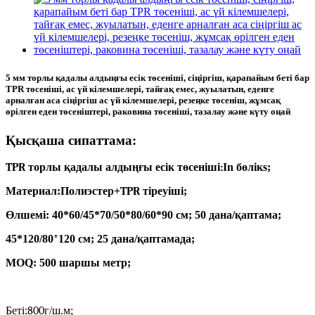
5 мм торлы қадалы алдыңғы есік төсеніші, сіңіргіш, қарапайым беті бар
TPR төсеніші, ас үй кілемшелері, тайғақ емес, жуылатын, еденге
арналған аса сіңіргіш ас үй кілемшелері, резеңке төсеніш, жұмсақ
өрілген еден төсеніштері, раковина төсеніші, тазалау және күту оңай
Қысқаша сипаттама:
TPR торлы қадалы алдыңғы есік төсеніші:
In
бөлік
s;
Материал:
Полиэстер
+
TPR тіреуіші
;
Өлшемі: 40*60/45*70/50*80/60*90 см; 50 дана/қаптама;
45*120/80
*
120 см; 25 дана/қаптамада;
MOQ: 500 шаршы метр;
Беті:
800
г/ш.м;