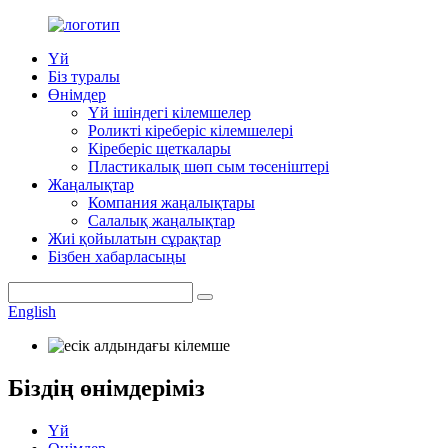
Үй
Біз туралы
Өнімдер
Үй ішіндегі кілемшелер
Роликті кіреберіс кілемшелері
Кіреберіс щеткалары
Пластикалық шөп сым төсеніштері
Жаңалықтар
Компания жаңалықтары
Салалық жаңалықтар
Жиі қойылатын сұрақтар
Бізбен хабарласыңы
English
Біздің өнімдеріміз
Үй