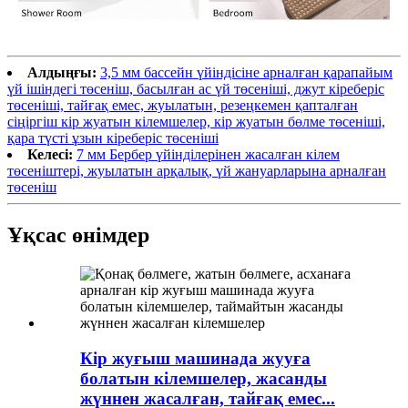
Алдыңғы:
3,5 мм бассейн үйіндісіне арналған қарапайым
үй ішіндегі төсеніш, басылған ас үй төсеніші, джут кіреберіс
төсеніші, тайғақ емес, жуылатын, резеңкемен қапталған
сіңіргіш кір жуатын кілемшелер, кір жуатын бөлме төсеніші,
қара түсті ұзын кіреберіс төсеніші
Келесі:
7 мм Бербер үйінділерінен жасалған кілем
төсеніштері, жуылатын арқалық, үй жануарларына арналған
төсеніш
Ұқсас өнімдер
Кір жуғыш машинада жууға
болатын кілемшелер, жасанды
жүннен жасалған, тайғақ емес...