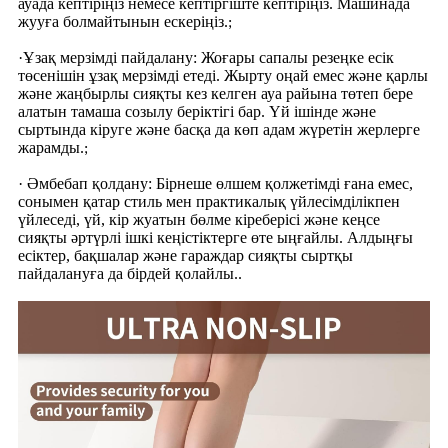
ауада кептіріңіз немесе кептіргіште кептіріңіз. Машинада
жууға болмайтынын ескеріңіз.
;
·Ұзақ мерзімді пайдалану: Жоғары сапалы резеңке есік
төсенішін ұзақ мерзімді етеді. Жырту оңай емес және қарлы
және жаңбырлы сияқты кез келген ауа райына төтеп бере
алатын тамаша созылу беріктігі бар. Үй ішінде және
сыртында кіруге және басқа да көп адам жүретін жерлерге
жарамды.
;
· Әмбебап қолдану: Бірнеше өлшем қолжетімді ғана емес,
сонымен қатар стиль мен практикалық үйлесімділікпен
үйлеседі, үй, кір жуатын бөлме кіреберісі және кеңсе
сияқты әртүрлі ішкі кеңістіктерге өте ыңғайлы. Алдыңғы
есіктер, бақшалар және гараждар сияқты сыртқы
пайдалануға да бірдей қолайлы.
.