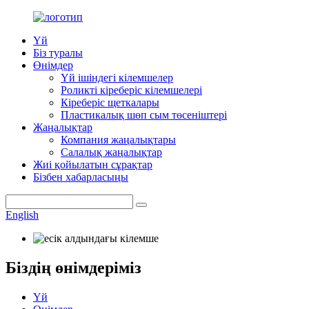
Үй
Біз туралы
Өнімдер
Үй ішіндегі кілемшелер
Роликті кіреберіс кілемшелері
Кіреберіс щеткалары
Пластикалық шөп сым төсеніштері
Жаңалықтар
Компания жаңалықтары
Салалық жаңалықтар
Жиі қойылатын сұрақтар
Бізбен хабарласыңы
English
Біздің өнімдеріміз
Үй