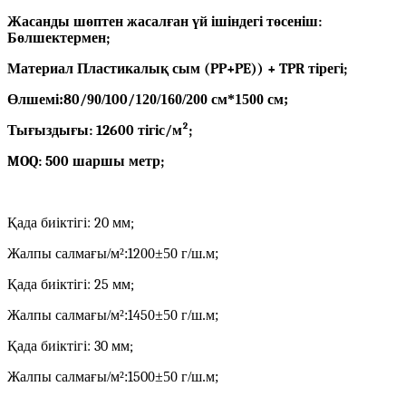
Жасанды шөптен жасалған үй ішіндегі төсеніш:
Бөлшектермен;
Материал Пластикалық сым (PP+PE)) + TPR тірегі;
Өлшемі:
80/
90/
100/
120/160/200 см*1500 см;
Тығыздығы: 12600 тігіс/м²;
MOQ: 500 шаршы метр;
Қада биіктігі: 20 мм;
Жалпы салмағы/м²:
12
00±50 г/ш.м;
Қада биіктігі: 25 мм;
Жалпы салмағы/м²:
145
0±50 г/ш.м;
Қада биіктігі: 30 мм;
Жалпы салмағы/м²:
150
0±50 г/ш.м;