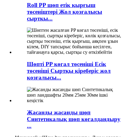
Roll PP шөп етік қырғыш
төсеніштері Жол қозғалысы
сыртқы...
Шөпті PP көгал төсеніші Есік
төсеніші Сыртқы кіреберіс жол
қозғалысы...
Жасанды жасанды шөп
Синтетикалық шөп көгалдандыру
...