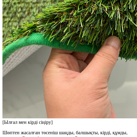
[Ылғал мен кірді сіңіру]
Шөптен жасалған төсеніш шаңды, балшықты, кірді, құмды,