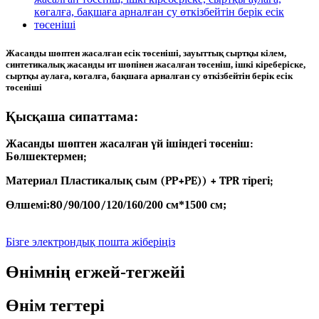
Жасанды шөптен жасалған есік төсеніші, зауыттық сыртқы кілем,
синтетикалық жасанды ит шөпінен жасалған төсеніш, ішкі кіреберіске,
сыртқы аулаға, көгалға, бақшаға арналған су өткізбейтін берік есік
төсеніші
Қысқаша сипаттама:
Жасанды шөптен жасалған үй ішіндегі төсеніш:
Бөлшектермен;
Материал Пластикалық сым (PP+PE)) + TPR тірегі;
Өлшемі:
80/
90/
100/
120/160/200 см*1500 см;
Бізге электрондық пошта жіберіңіз
Өнімнің егжей-тегжейі
Өнім тегтері