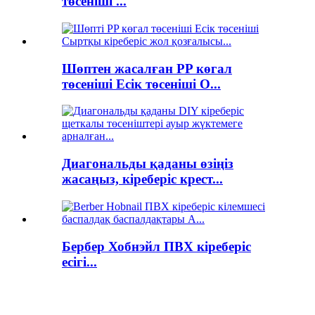
төсеніші ...
Шөптен жасалған PP көгал
төсеніші Есік төсеніші O...
Диагональды қаданы өзіңіз
жасаңыз, кіреберіс крест...
Бербер Хобнэйл ПВХ кіреберіс
есігі...