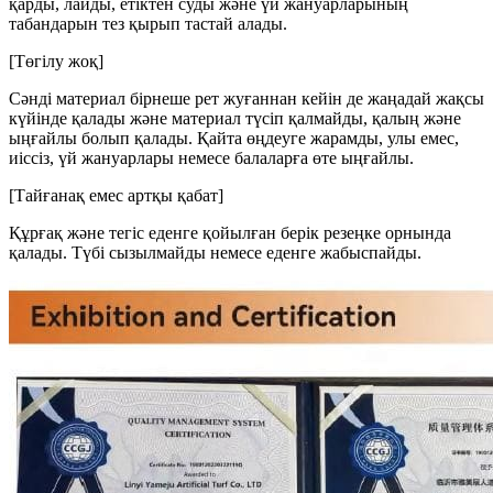
қарды, лайды, етіктен суды және үй жануарларының
табандарын тез қырып тастай алады.
[Төгілу жоқ]
Сәнді материал бірнеше рет жуғаннан кейін де жаңадай жақсы
күйінде қалады және материал түсіп қалмайды, қалың және
ыңғайлы болып қалады. Қайта өңдеуге жарамды, улы емес,
иіссіз, үй жануарлары немесе балаларға өте ыңғайлы.
[Тайғанақ емес артқы қабат]
Құрғақ және тегіс еденге қойылған берік резеңке орнында
қалады. Түбі сызылмайды немесе еденге жабыспайды.