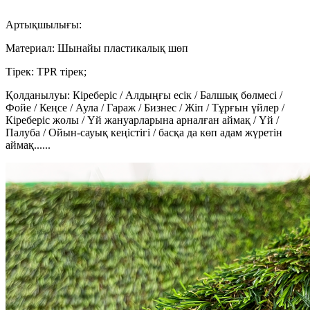
Артықшылығы:
Материал: Шынайы пластикалық шөп
Тірек: TPR тірек;
Қолданылуы: Кіреберіс / Алдыңғы есік / Балшық бөлмесі /
Фойе / Кеңсе / Аула / Гараж / Бизнес / Жіп / Тұрғын үйлер /
Кіреберіс жолы / Үй жануарларына арналған аймақ / Үй /
Палуба / Ойын-сауық кеңістігі / басқа да көп адам жүретін
аймақ......