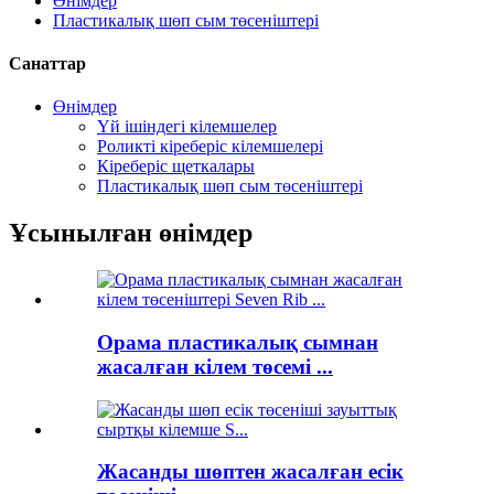
Өнімдер
Пластикалық шөп сым төсеніштері
Санаттар
Өнімдер
Үй ішіндегі кілемшелер
Роликті кіреберіс кілемшелері
Кіреберіс щеткалары
Пластикалық шөп сым төсеніштері
Ұсынылған өнімдер
Орама пластикалық сымнан
жасалған кілем төсемі ...
Жасанды шөптен жасалған есік