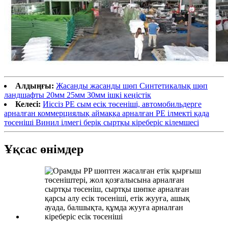
Алдыңғы:
Жасанды жасанды шөп Синтетикалық шөп
ландшафты 20мм 25мм 30мм ішкі кеңістік
Келесі:
Иіссіз PE сым есік төсеніші, автомобильдерге
арналған коммерциялық аймаққа арналған PE ілмекті қада
төсеніші Винил ілмегі берік сыртқы кіреберіс кілемшесі
Ұқсас өнімдер