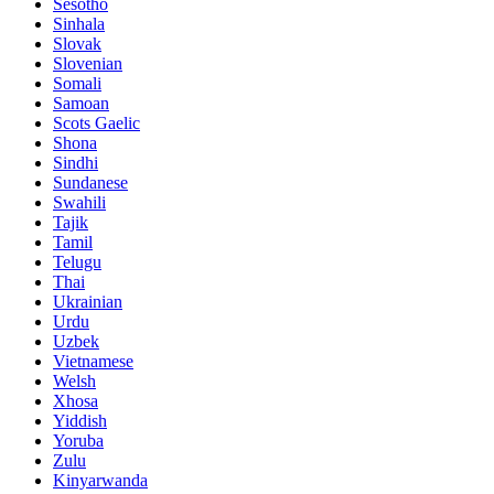
Sesotho
Sinhala
Slovak
Slovenian
Somali
Samoan
Scots Gaelic
Shona
Sindhi
Sundanese
Swahili
Tajik
Tamil
Telugu
Thai
Ukrainian
Urdu
Uzbek
Vietnamese
Welsh
Xhosa
Yiddish
Yoruba
Zulu
Kinyarwanda