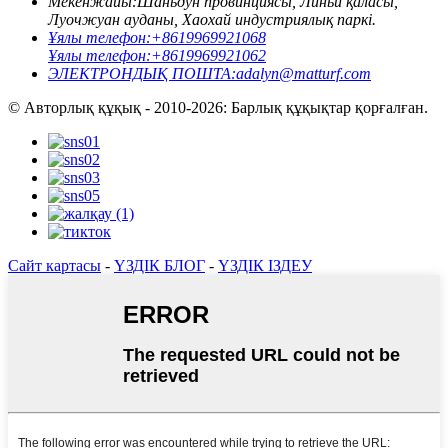
Мекенжайы:
Шаньдун провинциясы, Линьи қаласы,
Луочжуан ауданы, Хаохай индустриялық паркі.
Ұялы телефон:
+8619969921068
Ұялы телефон:
+8619969921062
ЭЛЕКТРОНДЫҚ ПОШТА:
adalyn@matturf.com
© Авторлық құқық - 2010-2026: Барлық құқықтар қорғалған.
Сайт картасы
-
ҮЗДІК БЛОГ
-
ҮЗДІК ІЗДЕУ